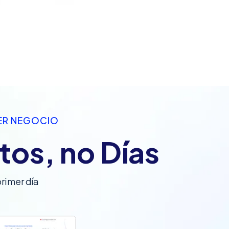
IER NEGOCIO
tos, no Días
rimer día