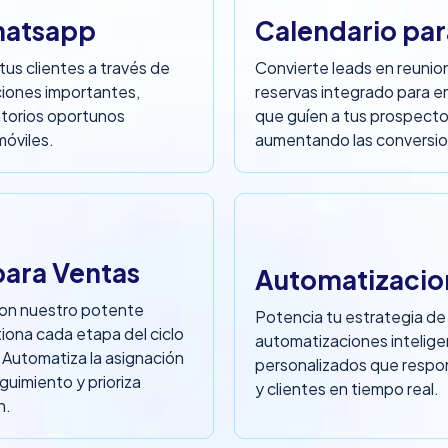
hatsapp
Calendario pa
s clientes a través de
Convierte leads en reunio
iones importantes,
reservas integrado para e
atorios oportunos
que guíen a tus prospectos
móviles.
aumentando las conversio
para Ventas
Automatizacio
con nuestro potente
Potencia tu estrategia de
tiona cada etapa del ciclo
automatizaciones inteligen
. Automatiza la asignación
personalizados que respon
guimiento y prioriza
y clientes en tiempo real.
n.