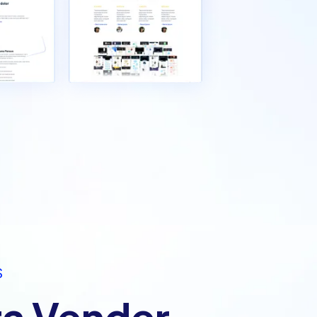
S
ra Vender