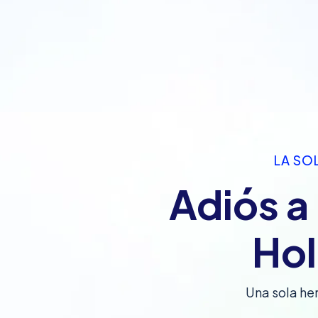
LA SO
Adiós a
Hol
Una sola he