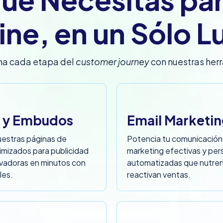
ine, en un Sólo L
ina cada etapa del
customer journey
con nuestras her
o y Embudos
Email Marketi
nuestras páginas de
Potencia tu comunicación
mizados para publicidad
marketing efectivas y per
ivadoras en minutos con
automatizadas que nutren l
les.
reactivan ventas.