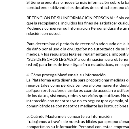
Si tiene preguntas o necesita más información sobre la b
contáctenos utilizando los detalles de contacto propo
RETENCIÓN DE SU INFORMACIÓN PERSONAL: Solo conservar
que la recopilamos, incluidos los fines de satisfacer cualq
Podemos conservar su Información Personal durante un per
relación con usted.
Para determinar el período de retención adecuado de la Inf
de daño por el uso o la divulgación no autorizados de su 
medios, y los requisitos legales, reglamentarios, impositi
“SUS DERECHOS LEGALES” a continuación para obtener más
usted) para fines de investigación o estadísticos, en cuyo
4. Cómo protege Maxfunnels su información
La Plataforma está diseñada para proporcionar medidas de
riesgos tales como pérdida temporal o permanente, destru
apliquen protecciones similares cuando accedan o utilice
de los datos, sistemas, redes y servicios que utilizan. N
interacción con nosotros ya no es segura (por ejemplo, s
comunicándose con nosotros mediante las instruccion
5. Cuándo Maxfunnels comparte su información
Trabajamos a través de nuestras filiales para proporcion
compartimos su Información Personal con estas empresas,