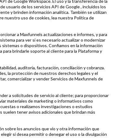
 API de Google Workspace. El uso y la transferencia de la
de usuario de los servicios API de Google , incluidos los
nte y brinden información analítica. También se utilizan
re nuestro uso de cookies, lea nuestra Política de
porcionar a Maxfunnels actualizaciones e informes, y para
istema para ver si es necesario actualizar o modernizar
sus sistemas o dispositivos. Confiamos en la información
para brindarle soporte al cliente para la Plataforma y
bilidad, auditoría, facturación, conciliación y cobranza.
es, la protección de nuestros derechos legales y el
tar, comercializar y vender Servicios de Maxfunnels de
er a solicitudes de servicio al cliente; para proporcionar
nviar materiales de marketing o informativos como
cuestas o realizamos investigaciones o estudios
s suelen tener avisos adicionales que brindan más
ón sobre los anuncios que vio y otra información que
legir si desea permitir o denegar el uso o la divulgación