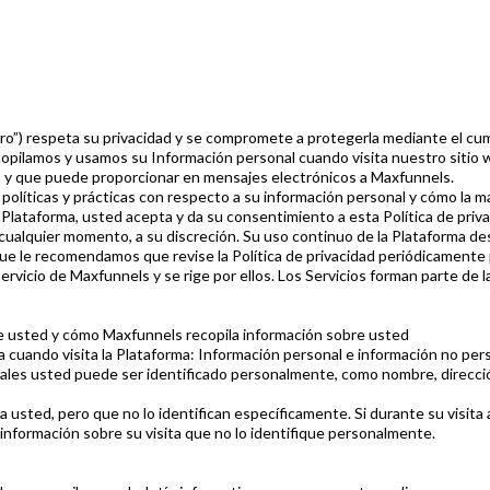
ro”) respeta su privacidad y se compromete a protegerla mediante el cump
recopilamos y usamos su Información personal cuando visita nuestro sitio
, y que puede proporcionar en mensajes electrónicos a Maxfunnels.
políticas y prácticas con respecto a su información personal y cómo la m
 la Plataforma, usted acepta y da su consentimiento a esta Política de priv
 cualquier momento, a su discreción. Su uso continuo de la Plataforma d
ue le recomendamos que revise la Política de privacidad periódicamente p
servicio de Maxfunnels y se rige por ellos. Los Servicios forman parte de 
re usted y cómo Maxfunnels recopila información sobre usted
 cuando visita la Plataforma: Información personal e información no per
uales usted puede ser identificado personalmente, como nombre, direcció
 a usted, pero que no lo identifican específicamente. Si durante su visit
nformación sobre su visita que no lo identifique personalmente.