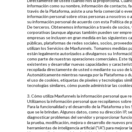
Directamente de usted cuando nos la proporciona. Cuando s
información como su nombre, información de contacto, fact
través de la Plataforma, asiste a una feria comercial o e
información personal sobre otras personas a nosotros o a
su información personal de acuerdo con esta Política de pr
De terceros. Obtenemos información a través de socios,
corporativas (aunque algunas también pueden ser empresa
empresas se incluyen en gran medida en las siguientes c
públicas, plataformas de redes sociales, socios, proveed
utilizan los Servicios de Maxfunnels. Tomamos medidas p
están legalmente autorizados a divulgarnos su Informaci
como parte de nuestras operaciones comerciales. Este tip
existentes y desarrollar nuevas capacidades y caracterís
recopilada directamente de usted o mediante su uso de l
Automáticamente mientras navega por la Plataforma o dur
el uso de cookies, etiquetas de píxeles y tecnologías si
tecnologías similares, cómo puede administrar las cookie
3. Cómo utiliza Maxfunnels la información personal que rec
Utilizamos la información personal que recopilamos sobre
Para la funcionalidad y el desarrollo de la Plataforma y l
que se le brindan. Algunos datos, como su dirección IP, se
diagnosticar problemas del servidor y proporcionar funci
la prueba, modificación, mejora o desarrollo de nuevos pr
herramientas de inteligencia artificial ("IA") para mejor