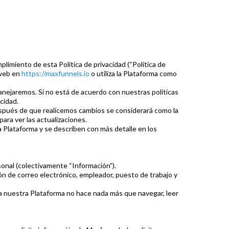
limiento de esta Política de privacidad (“Política de
 web en
https://maxfunnels.io
o utiliza la Plataforma como
anejaremos. Si no está de acuerdo con nuestras políticas
acidad.
espués de que realicemos cambios se considerará como la
ara ver las actualizaciones.
la Plataforma y se describen con más detalle en los
sonal (colectivamente “Información”).
n de correo electrónico, empleador, puesto de trabajo y
a a nuestra Plataforma no hace nada más que navegar, leer