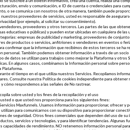
e suscribe a un boletín informativo, crea una cuenta, realiza una compr
uración, envío y comunicación, e ID de cuenta o credenciales para cumpl
vento, o se comunica con nosotros de otra manera, también puede proporci
 nuestros proveedores de servicios, usted es responsable de asegurarse 
ivacidad (por ejemplo, al solicitar su consentimiento).
 vendedores, proveedores y otros terceros. Las partes de las que obt
s educativas o públicas) y pueden estar ubicadas en cualquiera de las 
ategorías: empresas de publicidad y marketing, proveedores de conjunto
ores de productos o servicios, anfitriones o vendedores en eventos o fer
ara confirmar que la información que recibimos de estos terceros se ha 
ón personal. También podemos obtener información a través de un socio 
o de datos se utilizan para trabajos como mejorar la Plataforma y otros 
ticas. En algunos casos, combinamos la Información personal sobre person
a Plataforma.
ante el tiempo en el que utiliza nuestros Servicios. Recopilamos inform
milares. Consulte nuestra Política de cookies independiente para obtener
s y cómo respondemos a las señales de No rastrear.
opila sobre usted y los fines de la recopilación y el uso
 usted o que usted nos proporciona para los siguientes fines:
os Servicios Maxfunnels. Usamos información para proporcionar, ofrecer y 
 utilizan para comunicarnos con su dispositivo para proporcionar conectiv
ones de seguridad. Otros fines comerciales que dependen del uso de su i
oductos, servicios y tecnologías, y para identificar tendencias. Algunas
ar las capacidades de rendimiento. NO retenemos información personal par