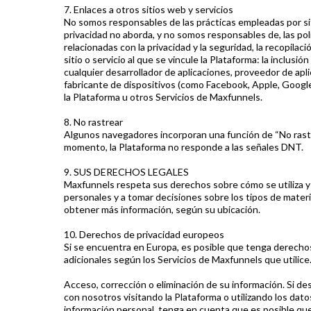
7. Enlaces a otros sitios web y servicios
No somos responsables de las prácticas empleadas por siti
privacidad no aborda, y no somos responsables de, las pol
relacionadas con la privacidad y la seguridad, la recopilac
sitio o servicio al que se vincule la Plataforma: la inclusi
cualquier desarrollador de aplicaciones, proveedor de ap
fabricante de dispositivos (como Facebook, Apple, Google,
la Plataforma u otros Servicios de Maxfunnels.
8. No rastrear
Algunos navegadores incorporan una función de “No rastre
momento, la Plataforma no responde a las señales DNT.
9. SUS DERECHOS LEGALES
Maxfunnels respeta sus derechos sobre cómo se utiliza y
personales y a tomar decisiones sobre los tipos de materi
obtener más información, según su ubicación.
10. Derechos de privacidad europeos
Si se encuentra en Europa, es posible que tenga derechos
adicionales según los Servicios de Maxfunnels que utilice
Acceso, corrección o eliminación de su información. Si de
con nosotros visitando la Plataforma o utilizando los d
información personal, tenga en cuenta que es posible que