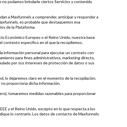
ue no podamos brindarle ciertos Servicios y contenido
yudan a Maxfunnels a comprender, anticipar y responder a
 Maxfunnels, es probable que destaquemos esa
ios de la Plataforma.
Económico Europeo o el Reino Unido, nuestra base
el contexto específico en el que la recopilemos.
a información personal para ejecutar un contrato con
amiento para fines administrativos, marketing directo,
anulado por sus intereses de protección de datos o sus
ed, lo dejaremos claro en el momento de la recopilación.
i no proporciona dicha información.
ercero), tomaremos medidas razonables para proporcionar
EEE y el Reino Unido, excepto en lo que respecta a los
ndique lo contrario. Los datos de contacto de Maxfunnels