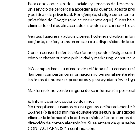
Para conexiones a redes sociales y servicios de terceros. 
un servicio de terceros a acceder a su cuenta, acepta pro
y políticas de privacidad. Por ejemplo, si elige conectar s
privacidad de Google (que se encuentra aquí ). Si nos ha
eliminar los datos almacenados, puede revocar nuestro ac
Ventas, fusiones y adquisiciones. Podemos divulgar infor
conjunta, cesión, transferencia u otra disposición de la t
Con su consentimiento. Maxfunnels puede divulgar su info
cómo rechazar nuestra publicidad y marketing, consulte l
NO compartimos su número de teléfono ni su consentimie
También compartimos información no personalmente identi
las áreas de nuestros productos y para ayudar a investigar
Maxfunnels no vende ninguna de su información persona
6. Información procedente de niños
No recopilamos, usamos ni divulgamos deliberadamente i
16 años (o la edad mínima equivalente según la jurisdicci
eliminar la información lo antes posible. Si tiene menos 
dirección de correo electrónico. Si se entera de que se 
CONTACTARNOS " a continuación.