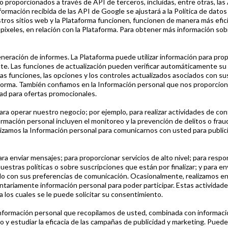
o proporcionados a través de API de terceros, incluidas, entre otras, las
formación recibida de las API de Google se ajustará a la Política de datos 
ros sitios web y la Plataforma funcionen, funcionen de manera más eficie
 píxeles, en relación con la Plataforma. Para obtener más información sob
generación de informes. La Plataforma puede utilizar información para pro
te. Las funciones de actualización pueden verificar automáticamente su s
s, las funciones, las opciones y los controles actualizados asociados con 
aforma. También confiamos en la Información personal que nos proporciona 
idad para ofertas promocionales.
ra operar nuestro negocio; por ejemplo, para realizar actividades de conta
mación personal incluyen el monitoreo y la prevención de delitos o fraud
izamos la Información personal para comunicarnos con usted para publici
 enviar mensajes; para proporcionar servicios de alto nivel; para respond
estras políticas o sobre suscripciones que están por finalizar; y para e
o con sus preferencias de comunicación. Ocasionalmente, realizamos en
ariamente información personal para poder participar. Estas actividade
a los cuales se le puede solicitar su consentimiento.
a información personal que recopilamos de usted, combinada con informaci
y estudiar la eficacia de las campañas de publicidad y marketing. Puede e