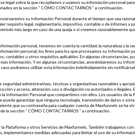
ase legal sobre la que recopilamos y usamos su información personal para
rcionados en la sección “ CÓMO CONTACTARNOS ” a continuación.
emos su Información Personal durante el tiempo que sea razonableme
uier requisito legal, reglamentario, impositivo, contable o de informes y p
íodo más largo en caso de una queja o si creemos razonablemente que ex
ormación personal, tenemos en cuenta la cantidad, la naturaleza y la sens
Información personal, los fines para los que procesamos su Información p
vos, contables u otros requisitos aplicables. En algunas circunstancias, 
 información. Y en algunas circunstancias, anonimizaremos su Informa
 caso podremos utilizar esta información indefinidamente sin notificársel
 seguridad administrativas, técnicas y organizativas razonables y aprop
cción y acceso, alteración, uso o divulgación no autorizados o ilegale
n la Información Personal que compartimos con ellos. Los usuarios de la
o se puede garantizar que ninguna tecnología, transmisión de datos o sis
i siente que su contraseña para cualquier cuenta de Maxfunnels se ha v
es de la sección “ CÓMO CONTACTARNOS ” a continuación.
ar la Plataforma y otros Servicios de Maxfunnels. También trabajamos co
 implementamos medidas adecuadas para limitar el uso de su informació