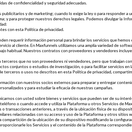
idas de confidencialidad y seguridad adecuadas.
ublicitarios y de marketing; cuando lo exige la ley o para responder a u
rma; y para proteger nuestros derechos legales. Podemos divulgar la In
dad:
ntes con esta Política de privacidad.
en requerir información personal para brindar los servicios que hemos
o servicio al cliente. En Maxfunnels utilizamos una amplia variedad de so
bajo habitual. Nuestros contratos con proveedores y vendedores incluye
terceros que no son proveedores ni vendedores, pero que trabajan con
ctos conjuntos o estudios de investigación, o para facilitar servicios en
 de terceros o usos no descritos en esta Política de privacidad, comparti
ormación con nuestros socios externos para preparar y entregar contenido
rsonalizados y para estudiar la eficacia de nuestras campañas.
nicarnos con usted sobre bienes y servicios que pueden ser de su interé
teléfono o cuando accede y utiliza la Plataforma u otros Servicios de Ma
o transacciones anteriores, a través de la ubicación física de su disposi
imilares relacionadas con su acceso y uso de la Plataforma y otros sitios
la compartición de la ubicación de su dispositivo modificando la configura
roporcionarle los Servicios y el contenido de la Plataforma correspondie