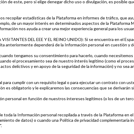
ción de este, pero si elige denegar dicho uso o divulgación, es posible q
os recopilar estadísticas de la Plataforma en informes de tráfico, que a
ejemplo, de un mayor interés en determinados aspectos de la Plataforma
información nos ayuda a crear una mejor experiencia general para los usuar
TANTES DEL EEE Y EL REINO UNIDO): Si se encuentra en el Espacio 
scrita anteriormente dependerá de la Información personal en cuestión y d
 cuando tengamos su consentimiento para hacerlo, cuando necesitemos l
cuando el procesamiento sea de nuestro interés legítimo (como el proces
actos delictivos y en apoyo de la seguridad de la información) y no sea 
l para cumplir con un requisito legal o para ejecutar un contrato con ust
ión es obligatorio y le explicaremos las consecuencias que se derivarán s
ción personal en función de nuestros intereses legítimos (o los de un t
toda la Información personal recopilada a través de la Plataforma en el 
tamiento de datos) o cuando una Política de privacidad complementaria i
.