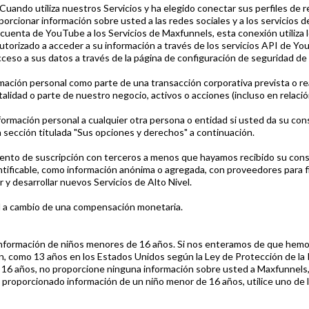
Cuando utiliza nuestros Servicios y ha elegido conectar sus perfiles de re
porcionar información sobre usted a las redes sociales y a los servicios
u cuenta de YouTube a los Servicios de Maxfunnels, esta conexión utiliza l
 autorizado a acceder a su información a través de los servicios API de
ceso a sus datos a través de la página de configuración de seguridad de
mación personal como parte de una transacción corporativa prevista o re
otalidad o parte de nuestro negocio, activos o acciones (incluso en relaci
rmación personal a cualquier otra persona o entidad si usted da su con
a sección titulada "Sus opciones y derechos" a continuación.
nto de suscripción con terceros a menos que hayamos recibido su conse
ficable, como información anónima o agregada, con proveedores para fin
 y desarrollar nuevos Servicios de Alto Nivel.
l a cambio de una compensación monetaria.
nformación de niños menores de 16 años. Si nos enteramos de que hemos
ón, como 13 años en los Estados Unidos según la Ley de Protección de la
de 16 años, no proporcione ninguna información sobre usted a Maxfunnels
ha proporcionado información de un niño menor de 16 años, utilice uno 