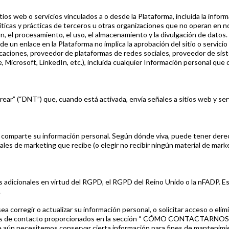
os web o servicios vinculados a o desde la Plataforma, incluida la inform
íticas y prácticas de terceros u otras organizaciones que no operan en no
ión, el procesamiento, el uso, el almacenamiento y la divulgación de datos.
ón de un enlace en la Plataforma no implica la aprobación del sitio o servici
licaciones, proveedor de plataformas de redes sociales, proveedor de sis
 Microsoft, LinkedIn, etc.), incluida cualquier Información personal que 
ar” (“DNT”) que, cuando está activada, envía señales a sitios web y serv
 comparte su información personal. Según dónde viva, puede tener derech
ales de marketing que recibe (o elegir no recibir ningún material de mar
 adicionales en virtud del RGPD, el RGPD del Reino Unido o la nFADP. E
.
sea corregir o actualizar su información personal, o solicitar acceso o e
atos de contacto proporcionados en la sección “ CÓMO CONTACTARNOS ” a 
 aún necesitemos conservar cierta información para fines de mantenimie