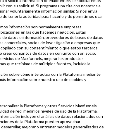
a o solicita información de Maxfunnels, le solicitaremos
ir con su solicitud. Si programa una cita con nosotros a
onar voluntariamente información similar. Si nos envía
de tener la autoridad para hacerlo y de permitirnos usar
enemos información son normalmente empresas
ubicaciones en las que hacemos negocios. Estas
s de datos e información, proveedores de bases de datos
ias comerciales, socios de investigación o empresas que
recopilado con su consentimiento o que estos terceros
o crear conjuntos de datos en conjunto con un socio,
Servicios de Maxfunnels, mejorar los productos
as que recibimos de múltiples fuentes, incluida la
ación sobre cómo interactúa con la Plataforma mediante
 más información sobre nuestro uso de cookies y
personalizar la Plataforma y otros Servicios Maxfunnels
idad de red, medir los niveles de uso de la Plataforma,
nformación incluyen el análisis de datos relacionados con
 funciones de la Plataforma pueden aprovechar
a desarrollar, mejorar o entrenar modelos generalizados de