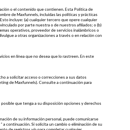
ación o el contenido que contienen. Esta Política de
mbre de Maxfunnels, incluidas las políticas y prácticas
 Esto incluye: (a) cualquier tercero que opere cualquier
o vinculado por parte nuestra o de nuestros afiliados; o (b)
temas operativos, proveedor de servicios inalámbricos o
divulgue a otras organizaciones a través o en relación con
icios en línea que no desea que lo rastreen. En este
o a solicitar acceso o correcciones a sus datos
keting de Maxfunnels). Consulte a continuación para
s posible que tenga a su disposición opciones y derechos
liminación de su información personal, puede comunicarse
continuación. Si solicita un cambio o eliminación de su
nto de registros y/o para completar cualquier