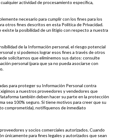
 cualquier actividad de procesamiento específica,
nte necesario para cumplir con los fines para los
ara otros fines descritos en esta Política de Privacidad.
iste la posibilidad de un litigio con respecto a nuestra
ibilidad de la Información personal, el riesgo potencial
ersonal y si podemos lograr esos fines a través de otros
puede solicitarnos que eliminemos sus datos: consulte
ción personal (para que ya no pueda asociarse con
o.
iadas para proteger su Información Personal contra
s. Exigimos a nuestros proveedores y vendedores que
 Plataforma también deben hacer su parte en la protección
tema sea 100% seguro. Si tiene motivos para creer que su
isto comprometida), notifíquenos de inmediato
n proveedores y socios comerciales autorizados. Cuando
n únicamente para fines legales y autorizados que sean