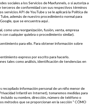
des sociales a los Servicios de Maxfunnels, o si autoriza a
 de terceros de conformidad con sus respectivos términos
os servicios API de YouTube y se le aplicará la Política de
 YouTube, además de nuestro procedimiento normal para
 Google, que se encuentra aquí .
al, como una reorganización, fusión, venta, empresa
ón con cualquier quiebra o procedimiento similar).
sentimiento para ello. Para obtener información sobre
ntimiento expreso por escrito para hacerlo.
es tales como análisis, identificación de tendencias en
 recopilado información personal de un niño menor de
 Privacidad Infantil en Internet), tomaremos medidas para
, incluido su nombre, dirección, número de teléfono o
de los métodos que se proporcionan en la sección " CÓMO