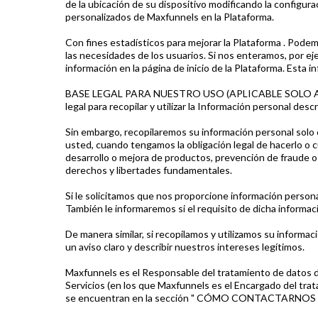
de la ubicación de su dispositivo modificando la configura
personalizados de Maxfunnels en la Plataforma.
Con fines estadísticos para mejorar la Plataforma . Podem
las necesidades de los usuarios. Si nos enteramos, por 
información en la página de inicio de la Plataforma. Esta 
BASE LEGAL PARA NUESTRO USO (APLICABLE SOLO A VISI
legal para recopilar y utilizar la Información personal de
Sin embargo, recopilaremos su información personal solo
usted, cuando tengamos la obligación legal de hacerlo o 
desarrollo o mejora de productos, prevención de fraude o 
derechos y libertades fundamentales.
Si le solicitamos que nos proporcione información persona
También le informaremos si el requisito de dicha informac
De manera similar, si recopilamos y utilizamos su informa
un aviso claro y describir nuestros intereses legítimos.
Maxfunnels es el Responsable del tratamiento de datos de 
Servicios (en los que Maxfunnels es el Encargado del tra
se encuentran en la sección " CÓMO CONTACTARNOS "